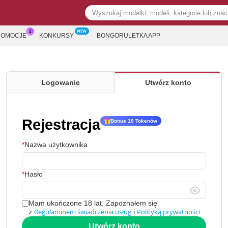
ROMOCJE
KONKURSY
BONGORULETKA APP
Logowanie
Utwórz konto
Rejestracja
Bonus 10 Tokenów
Nazwa użytkownika
Hasło
Mam ukończone 18 lat. Zapoznałem się
Regulaminem świadczenia usług
Polityką prywatności
z
i
.
Utwórz konto