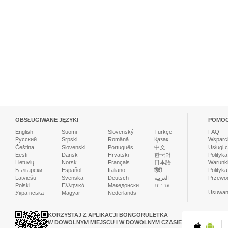
OBSŁUGIWANE JĘZYKI
POMO
English
Suomi
Slovenský
Türkçe
FAQ
Русский
Srpski
Română
Қазақ
Wsparci
Čeština
Slovenski
Português
中文
Usługi 
Eesti
Dansk
Hrvatski
한국어
Polityk
Lietuvių
Norsk
Français
日本語
Warunk
Български
Español
Italiano
हिंदी
Polityka
Latviešu
Svenska
Deutsch
العربية
Przewodn
Polski
Ελληνικά
Македонски
עברית
Usuwani
Українська
Magyar
Nederlands
KORZYSTAJ Z APLIKACJI BONGORULETKA
W DOWOLNYM MIEJSCU I W DOWOLNYM CZASIE