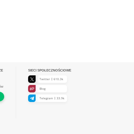
ZE
SIECI SPOŁECZNOŚCIOWE
Twitter
610.3k
rów
Blog
Telegram
33.9k