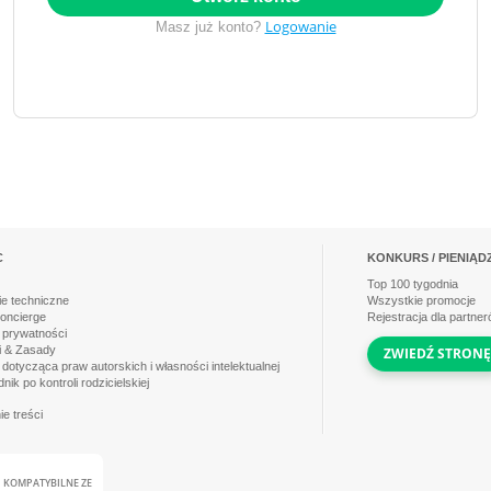
Logowanie
Masz już konto?
C
KONKURS / PIENIĄD
Top
100
tygodnia
e techniczne
Wszystkie promocje
concierge
Rejestracja dla partne
a prywatności
i & Zasady
ZWIEDŹ STRONĘ
 dotycząca praw autorskich i własności intelektualnej
ik po kontroli rodzicielskiej
e treści
KOMPATYBILNE ZE